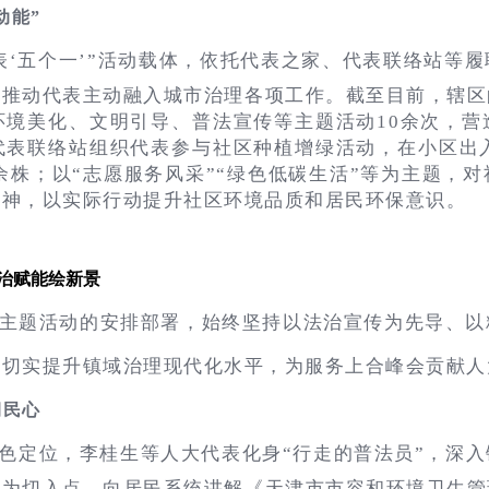
动能”
表‘五个一’”活动载体，依托代表之家、代表联络站等
，推动代表主动融入城市治理各项工作。截至目前，辖区
环境美化、文明引导、普法宣传等主题活动10余次，营
代表联络站组织代表参与社区种植增绿活动，在小区出入
0余株；以“志愿服务风采”“绿色低碳生活”等为主题，
精神，以实际行动提升社区环境品质和居民环保意识。
法治赋能绘新景
”主题活动的安排部署，始终坚持以法治宣传为先导、
，切实提升镇域治理现代化水平，为服务上合峰会贡献人
润民心
角色定位，李桂生等人大代表化身“行走的普法员”，深
例为切入点，向居民系统讲解《天津市市容和环境卫生管