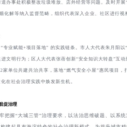
道办事处积极整改垃圾堆放、店外经营等问题。及时开展
矛盾化解等纳入监督范畴，组织代表深入企业、社区进行
能
建“专业赋能+项目落地” 的实践链条。市人大代表朱月阳以
进文明行为；区人大代表张蓓创新“安全知识大转盘”互
2家单位共建共治共享，落地“燃气安全小屋”惠民项目，
文化在社会治理实践中焕发新生机。
航促治理
牢把握“大城三管”治理要求，以法治思维破题、以系
，构建起具有海滨特色的社会治理新模式，为提升城市精