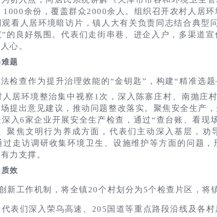
1000余份，覆盖群众2000余人。组织召开农村人居
同观看人居环境暗访片，镇人大有关负责同志结合典型问
议”的良好氛围。代表们走街串巷、进企入户，多渠道宣
入人心。
解难题
法检查作为提升治理效能的“金钥匙”，构建“精准选题
村人居环境整治集中视察1次，深入陈寨庄村、南抛庄村
现场提出意见建议，推动问题整改落实。聚焦安全生产，
深入6家企业开展安全生产检查，通过“查台账、看现
线。聚焦文明行为养成方面，代表们主动深入基层，劝
通过走访调研收集环境卫生、设施维护等方面的问题，
供有力支撑。
提质效
创新工作机制，将全镇20个村划分为5个检查片区，将
。代表们深入荣乌高速、205国道等重点路段沿线及各村