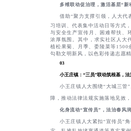
多维联动促治理，激活基层“新
借助“聚力支撑引领，人大代
习培训、代表集中活动日等方式
与安全生产宣传月、困难帮扶、
浓厚氛围。其中，求实社区人大
植松果菊、月季、委陵菜等150
勾勒文明新风，以色彩传递志愿
03
小王庄镇：“三员”联动筑根基，
小王庄镇人大围绕“大城三管
障，推动法律法规实施落地见效
化身流动“宣传员”，法治春风
小王庄镇人大紧扣“宣传员”
灾、乱堆乱放堵塞通道等真实案