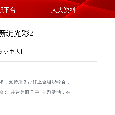
职平台
人大资料
新绽光彩2
:
小
中
大
】
求，支持服务办好上合组织峰会，
峰会 共建美丽天津”主题活动，在