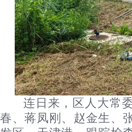
连日来，区人大常
春、蒋凤刚、赵金生、